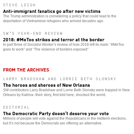
STEVE LEIGH
Anti-immigrant fanatics go after new victims
The Trump administration is considering a policy that could lead to the
deportation of Vietnamese refugees who arrived decades ago.
SW’S YEAR-END REVIEW
2018: #MeToo strikes and terror at the border
In part three of
Socialist Worker
’s review of how 2018 left its mark: “#MeToo
goes to work” and “The violence of borders exposed”
FROM THE ARCHIVES
LARRY BRADSHAW AND LORRIE BETH SLONSKY
The heroes and sheroes of New Orleans
SW
contributors Larry Bradshaw and Lorrie Beth Slonsky were trapped in New
Orleans by Katrina--their story, first told here, shocked the world.
EDITORIAL
The Democratic Party doesn’t deserve your vote
Millions of people will vote against the Republicans in the midterm elections,
but it’s not because the Democrats are offering an alternative.