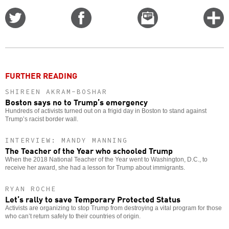
Share
Share
Email
C
on
on
this
f
Twitter
Facebook
story
o
FURTHER READING
SHIREEN AKRAM-BOSHAR
Boston says no to Trump’s emergency
Hundreds of activists turned out on a frigid day in Boston to stand against
Trump’s racist border wall.
INTERVIEW: MANDY MANNING
The Teacher of the Year who schooled Trump
When the 2018 National Teacher of the Year went to Washington, D.C., to
receive her award, she had a lesson for Trump about immigrants.
RYAN ROCHE
Let’s rally to save Temporary Protected Status
Activists are organizing to stop Trump from destroying a vital program for those
who can’t return safely to their countries of origin.