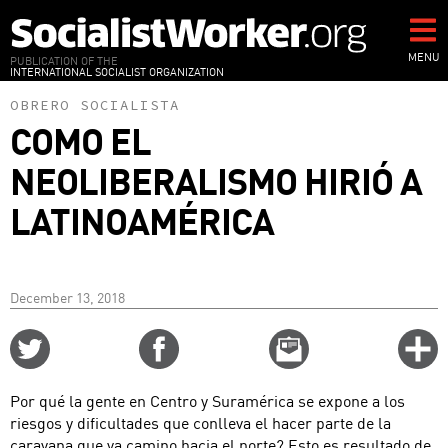
Skip
to
main
MENU
PUBLICATION OF THE
INTERNATIONAL SOCIALIST ORGANIZATION
content
OBRERO SOCIALISTA
COMO EL
NEOLIBERALISMO HIRIÓ A
LATINOAMÉRICA
December 13, 2018
Share
Share
Email
C
on
on
this
f
Twitter
Facebook
story
Por qué la gente en Centro y Suramérica se expone a los
o
riesgos y dificultades que conlleva el hacer parte de la
caravana que va camino hacia el norte? Esto es resultado de