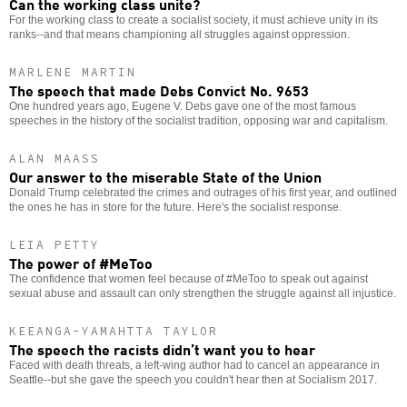
Can the working class unite?
For the working class to create a socialist society, it must achieve unity in its
ranks--and that means championing all struggles against oppression.
MARLENE MARTIN
The speech that made Debs Convict No. 9653
One hundred years ago, Eugene V. Debs gave one of the most famous
speeches in the history of the socialist tradition, opposing war and capitalism.
ALAN MAASS
Our answer to the miserable State of the Union
Donald Trump celebrated the crimes and outrages of his first year, and outlined
the ones he has in store for the future. Here's the socialist response.
LEIA PETTY
The power of #MeToo
The confidence that women feel because of #MeToo to speak out against
sexual abuse and assault can only strengthen the struggle against all injustice.
KEEANGA-YAMAHTTA TAYLOR
The speech the racists didn’t want you to hear
Faced with death threats, a left-wing author had to cancel an appearance in
Seattle--but she gave the speech you couldn't hear then at Socialism 2017.