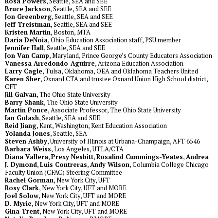
Rosa Powers
, Seattle, SEA and SEE
Bruce Jackson
, Seattle, SEA and SEE
Jon Greenberg
, Seattle, SEA and SEE
Jeff Treistman
, Seattle, SEA and SEE
Kristen Martin
, Boston, MTA
Daria DeNoia
, Ohio Education Association staff, PSU member
Jennifer Hall
, Seattle, SEA and SEE
Jon Van Camp
, Maryland, Prince George’s County Educators Association
Vanessa Arredondo-Aguirre
, Arizona Education Association
Larry Cagle
, Tulsa, Oklahoma, OEA and Oklahoma Teachers United
Karen Sher
, Oxnard CTA and trustee Oxnard Union High School district,
CFT
Jill Galvan
, The Ohio State University
Barry Shank
, The Ohio State University
Martin Ponce
, Associate Professor, The Ohio State University
Ian Golash
, Seattle, SEA and SEE
Reid Jiang
, Kent, Washington, Kent Education Association
Yolanda Jones
, Seattle, SEA
Steven Ashby
, University of Illinois at Urbana-Champaign, AFT 6546
Barbara Weiss
, Los Angeles, UTLA/CTA
Diana Vallera
,
Prexy Nesbitt
,
Rosalind Cummings-Yeates
,
Andrea
J. Dymond
,
Luis Contreras
,
Andy Wilson
, Columbia College Chicago
Faculty Union (CFAC) Steering Committee
Rachel Gorman
, New York City, UFT
Rosy Clark
, New York City, UFT and MORE
Joel Solow
, New York City, UFT and MORE
D. Myrie
, New York City, UFT and MORE
Gina Trent
, New York City, UFT and MORE