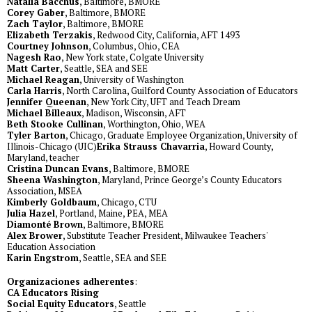
Natalia Bacchus
, Baltimore, BMORE
Corey Gaber
, Baltimore, BMORE
Zach Taylor
, Baltimore, BMORE
Elizabeth Terzakis
, Redwood City, California, AFT 1493
Courtney Johnson
, Columbus, Ohio, CEA
Nagesh Rao
, New York state, Colgate University
Matt Carter
, Seattle, SEA and SEE
Michael Reagan
, University of Washington
Carla Harris
, North Carolina, Guilford County Association of Educators
Jennifer Queenan
, New York City, UFT and Teach Dream
Michael Billeaux
, Madison, Wisconsin, AFT
Beth Stooke Cullinan
, Worthington, Ohio, WEA
Tyler Barton
, Chicago, Graduate Employee Organization, University of
Illinois-Chicago (UIC)
Erika Strauss Chavarria
, Howard County,
Maryland, teacher
Cristina Duncan Evans
, Baltimore, BMORE
Sheena Washington
, Maryland, Prince George’s County Educators
Association, MSEA
Kimberly Goldbaum
, Chicago, CTU
Julia Hazel
, Portland, Maine, PEA, MEA
Diamonté Brown
, Baltimore, BMORE
Alex Brower
, Substitute Teacher President, Milwaukee Teachers'
Education Association
Karin Engstrom
, Seattle, SEA and SEE
Organizaciones adherentes
:
CA Educators Rising
Social Equity Educators
, Seattle