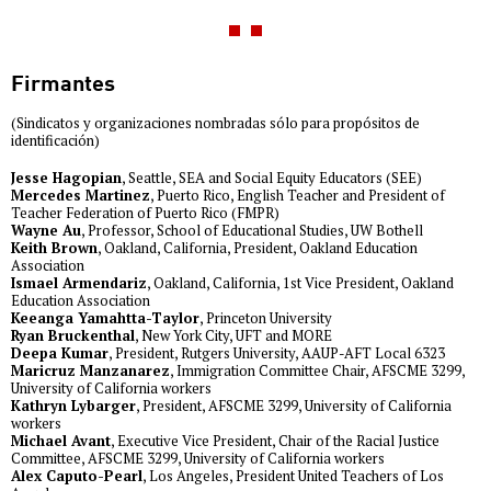
Firmantes
(Sindicatos y organizaciones nombradas sólo para propósitos de
identificación)
Jesse Hagopian
, Seattle, SEA and Social Equity Educators (SEE)
Mercedes Martinez
, Puerto Rico, English Teacher and President of
Teacher Federation of Puerto Rico (FMPR)
Wayne Au
, Professor, School of Educational Studies, UW Bothell
Keith Brown
, Oakland, California, President, Oakland Education
Association
Ismael Armendariz
, Oakland, California, 1st Vice President, Oakland
Education Association
Keeanga Yamahtta-Taylor
, Princeton University
Ryan Bruckenthal
, New York City, UFT and MORE
Deepa Kumar
, President, Rutgers University, AAUP-AFT Local 6323
Maricruz Manzanarez
, Immigration Committee Chair, AFSCME 3299,
University of California workers
Kathryn Lybarger
, President, AFSCME 3299, University of California
workers
Michael Avant
, Executive Vice President, Chair of the Racial Justice
Committee, AFSCME 3299, University of California workers
Alex Caputo-Pearl
, Los Angeles, President United Teachers of Los