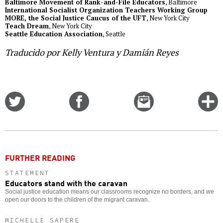
Baltimore Movement of Rank-and-File Educators
, Baltimore
International Socialist Organization Teachers Working Group
MORE, the Social Justice Caucus of the UFT
, New York City
Teach Dream
, New York City
Seattle Education Association
, Seattle
Traducido por Kelly Ventura y Damián Reyes
Share
Share
Email
C
on
on
this
f
Twitter
Facebook
story
o
FURTHER READING
STATEMENT
Educators stand with the caravan
Social justice education means our classrooms recognize no borders, and we
open our doors to the children of the migrant caravan.
MICHELLE SAPERE