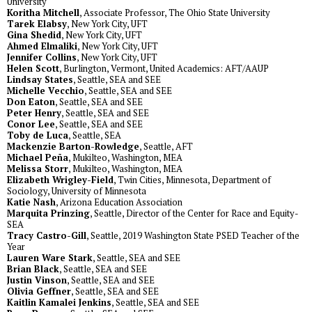
University
Koritha Mitchell
, Associate Professor, The Ohio State University
Tarek Elabsy
, New York City, UFT
Gina Shedid
, New York City, UFT
Ahmed Elmaliki
, New York City, UFT
Jennifer Collins
, New York City, UFT
Helen Scott
, Burlington, Vermont, United Academics: AFT/AAUP
Lindsay States
, Seattle, SEA and SEE
Michelle Vecchio
, Seattle, SEA and SEE
Don Eaton
, Seattle, SEA and SEE
Peter Henry
, Seattle, SEA and SEE
Conor Lee
, Seattle, SEA and SEE
Toby de Luca
, Seattle, SEA
Mackenzie Barton-Rowledge
, Seattle, AFT
Michael Peña
, Mukilteo, Washington, MEA
Melissa Storr
, Mukilteo, Washington, MEA
Elizabeth Wrigley-Field
, Twin Cities, Minnesota, Department of
Sociology, University of Minnesota
Katie Nash
, Arizona Education Association
Marquita Prinzing
, Seattle, Director of the Center for Race and Equity-
SEA
Tracy Castro-Gill
, Seattle, 2019 Washington State PSED Teacher of the
Year
Lauren Ware Stark
, Seattle, SEA and SEE
Brian Black
, Seattle, SEA and SEE
Justin Vinson
, Seattle, SEA and SEE
Olivia Geffner
, Seattle, SEA and SEE
Kaitlin Kamalei Jenkins
, Seattle, SEA and SEE