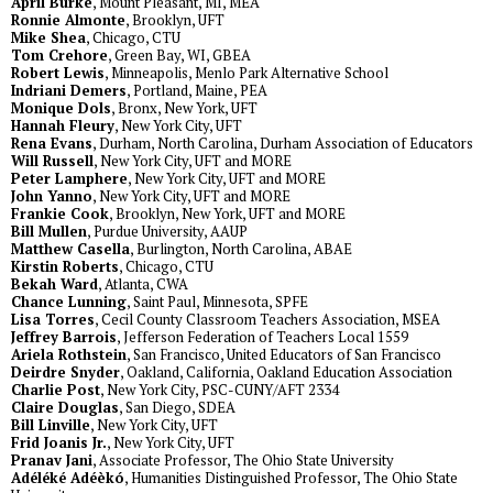
April Burke
, Mount Pleasant, MI, MEA
Ronnie Almonte
, Brooklyn, UFT
Mike Shea
, Chicago, CTU
Tom Crehore
, Green Bay, WI, GBEA
Robert Lewis
, Minneapolis, Menlo Park Alternative School
Indriani Demers
, Portland, Maine, PEA
Monique Dols
, Bronx, New York, UFT
Hannah Fleury
, New York City, UFT
Rena Evans
, Durham, North Carolina, Durham Association of Educators
Will Russell
, New York City, UFT and MORE
Peter Lamphere
, New York City, UFT and MORE
John Yanno
, New York City, UFT and MORE
Frankie Cook
, Brooklyn, New York, UFT and MORE
Bill Mullen
, Purdue University, AAUP
Matthew Casella
, Burlington, North Carolina, ABAE
Kirstin Roberts
, Chicago, CTU
Bekah Ward
, Atlanta, CWA
Chance Lunning
, Saint Paul, Minnesota, SPFE
Lisa Torres
, Cecil County Classroom Teachers Association, MSEA
Jeffrey Barrois
, Jefferson Federation of Teachers Local 1559
Ariela Rothstein
, San Francisco, United Educators of San Francisco
Deirdre Snyder
, Oakland, California, Oakland Education Association
Charlie Post
, New York City, PSC-CUNY/AFT 2334
Claire Douglas
, San Diego, SDEA
Bill Linville
, New York City, UFT
Frid Joanis Jr.
, New York City, UFT
Pranav Jani
, Associate Professor, The Ohio State University
Adéléké Adéèkó
, Humanities Distinguished Professor, The Ohio State