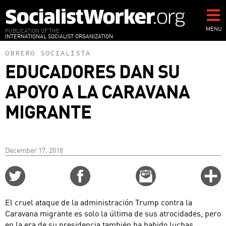
Skip
to
main
MENU
PUBLICATION OF THE
INTERNATIONAL SOCIALIST ORGANIZATION
content
OBRERO SOCIALISTA
EDUCADORES DAN SU
APOYO A LA CARAVANA
MIGRANTE
December 17, 2018
Share
Share
Email
C
on
on
this
f
Twitter
Facebook
story
El cruel ataque de la administración Trump contra la
o
Caravana migrante es solo la última de sus atrocidades, pero
en la era de su presidencia también ha habido luchas,