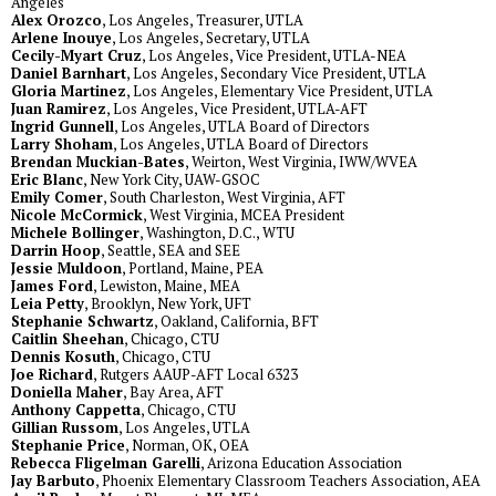
Angeles
Alex Orozco
, Los Angeles, Treasurer, UTLA
Arlene Inouye
, Los Angeles, Secretary, UTLA
Cecily-Myart Cruz
, Los Angeles, Vice President, UTLA-NEA
Daniel Barnhart
, Los Angeles, Secondary Vice President, UTLA
Gloria Martinez
, Los Angeles, Elementary Vice President, UTLA
Juan Ramirez
, Los Angeles, Vice President, UTLA-AFT
Ingrid Gunnell
, Los Angeles, UTLA Board of Directors
Larry Shoham
, Los Angeles, UTLA Board of Directors
Brendan Muckian-Bates
, Weirton, West Virginia, IWW/WVEA
Eric Blanc
, New York City, UAW-GSOC
Emily Comer
, South Charleston, West Virginia, AFT
Nicole McCormick
, West Virginia, MCEA President
Michele Bollinger
, Washington, D.C., WTU
Darrin Hoop
, Seattle, SEA and SEE
Jessie Muldoon
, Portland, Maine, PEA
James Ford
, Lewiston, Maine, MEA
Leia Petty
, Brooklyn, New York, UFT
Stephanie Schwartz
, Oakland, California, BFT
Caitlin Sheehan
, Chicago, CTU
Dennis Kosuth
, Chicago, CTU
Joe Richard
, Rutgers AAUP-AFT Local 6323
Doniella Maher
, Bay Area, AFT
Anthony Cappetta
, Chicago, CTU
Gillian Russom
, Los Angeles, UTLA
Stephanie Price
, Norman, OK, OEA
Rebecca Fligelman Garelli
, Arizona Education Association
Jay Barbuto
, Phoenix Elementary Classroom Teachers Association, AEA