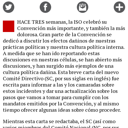
Share
Share
Email
C
on
on
this
f
Twitter
Facebook
story
HACE TRES semanas, la ISO celebró su
o
Convención más importante, y también la más
dolorosa. Gran parte de la Convención se
dedicó a discutir los efectos dañinos de nuestras
prácticas políticas y nuestra cultura política interna.
A medida que se han ido reportando estas
discusiones en nuestras células, se han abierto más
discusiones, y han surgido más ejemplos de una
cultura política dañina. Esta breve carta del nuevo
Comité Directivo (SC, por sus siglas en inglés) fue
escrita para informar a las y los camaradas sobre
estos incidentes y dar una actualización sobre los
pasos que vamos a tomar para cumplir con los
mandatos emitidos por la Convención, y al mismo
tiempo ofrecer algunas ideas sobre cómo proceder.
Mientras esta carta se redactaba, el SC (así como
varios miembros del Comité Nacional (NC, por sus