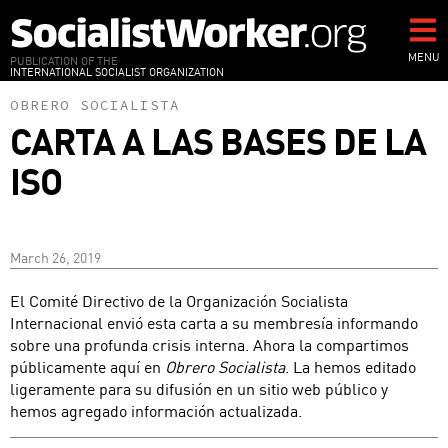
Skip
to
main
MENU
PUBLICATION OF THE
INTERNATIONAL SOCIALIST ORGANIZATION
content
OBRERO SOCIALISTA
CARTA A LAS BASES DE LA
ISO
March 26, 2019
El Comité Directivo de la Organización Socialista
Internacional envió esta carta a su membresía informando
sobre una profunda crisis interna. Ahora la compartimos
públicamente aquí en
Obrero Socialista
. La hemos editado
ligeramente para su difusión en un sitio web público y
hemos agregado información actualizada.