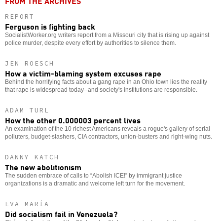
FROM THE ARCHIVES
REPORT
Ferguson is fighting back
SocialistWorker.org writers report from a Missouri city that is rising up against
police murder, despite every effort by authorities to silence them.
JEN ROESCH
How a victim-blaming system excuses rape
Behind the horrifying facts about a gang rape in an Ohio town lies the reality
that rape is widespread today--and society's institutions are responsible.
ADAM TURL
How the other 0.000003 percent lives
An examination of the 10 richest Americans reveals a rogue's gallery of serial
polluters, budget-slashers, CIA contractors, union-busters and right-wing nuts.
DANNY KATCH
The new abolitionism
The sudden embrace of calls to “Abolish ICE!” by immigrant justice
organizations is a dramatic and welcome left turn for the movement.
EVA MARÍA
Did socialism fail in Venezuela?