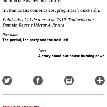
medida que avanzamos juntos.
Invitamos sus comentarios, preguntas y discusión.
Publicado el 15 de marzo de 2019. Traducido por
Damián Reyes y Héctor A. Rivera
Previous:
The period, the party and the next left
Next:
A story about our house burning down
Share
Share
Email
C
on
on
this
f
Twitter
Facebook
story
o